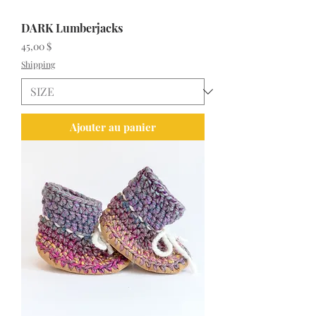
DARK Lumberjacks
Prix
45,00 $
Shipping
Ajouter au panier