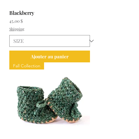
Blackberry
Prix
45,00 $
Shipping
Ajouter au panier
Fall Collection