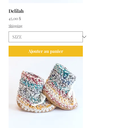
Delilah
Prix
45,00 $
Shipping
Ajouter au panier