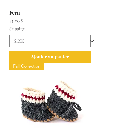
Fern
Prix
45,00 $
Shipping
Ajouter au panier
Fall Collection