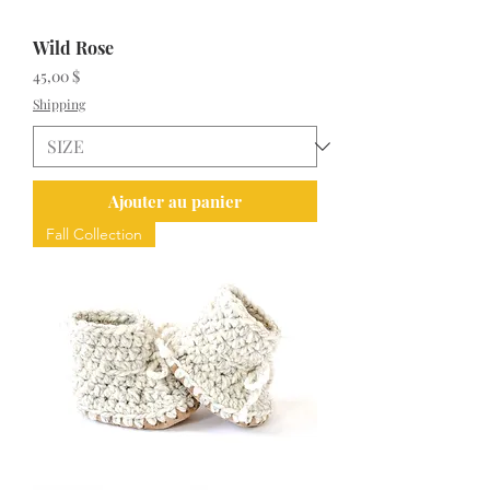
Wild Rose
Prix
45,00 $
Shipping
Ajouter au panier
Fall Collection